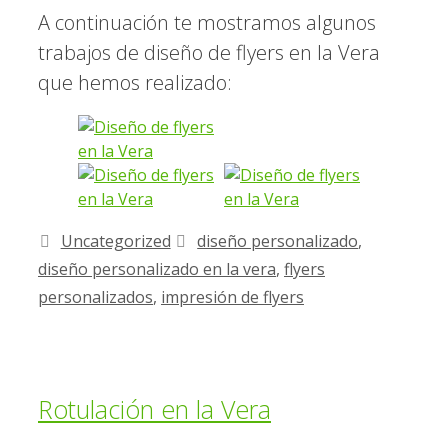
A continuación te mostramos algunos
trabajos de diseño de flyers en la Vera
que hemos realizado:
Uncategorized
diseño personalizado
,
diseño personalizado en la vera
,
flyers
personalizados
,
impresión de flyers
Artículo añadido al carrito.
Rotulación en la Vera
Finalizar Compra
0 artículos -
0,00
€