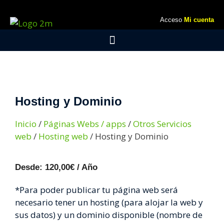
Acceso
Mi cuenta
Hosting y Dominio
Inicio
/
Páginas Webs / apps
/
Otros Servicios
web
/
Hosting web
/ Hosting y Dominio
Desde:
120,00
€
/ Año
*Para poder publicar tu página web será
necesario tener un hosting (para alojar la web y
sus datos) y un dominio disponible (nombre de