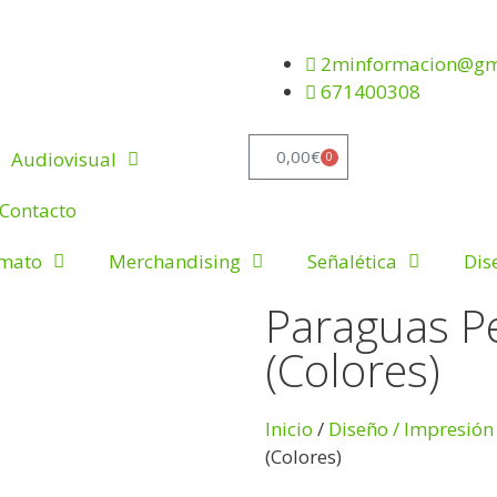
2minformacion@gm
671400308
0,00
€
Audiovisual
0
Contacto
rmato
Merchandising
Señalética
Dis
Paraguas P
(Colores)
Inicio
/
Diseño / Impresión
(Colores)