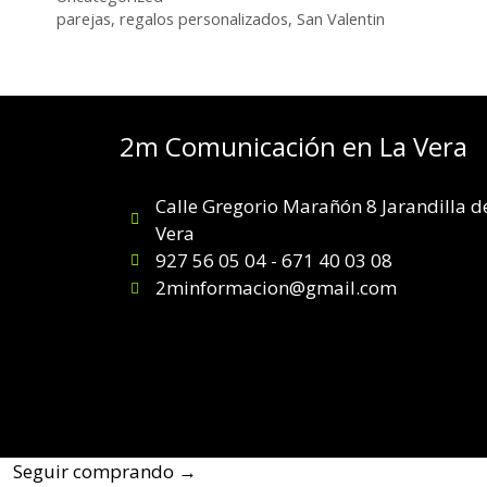
parejas
,
regalos personalizados
,
San Valentin
2m Comunicación en La Vera
Calle Gregorio Marañón 8 Jarandilla de
Vera
927 56 05 04 - 671 40 03 08
2minformacion@gmail.com
Seguir comprando →