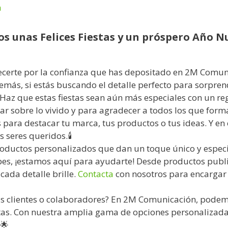
s unas Felices Fiestas y un próspero Año N
erte por la confianza que has depositado en 2M Comunica
más, si estás buscando el detalle perfecto para sorpren
¡Haz que estas fiestas sean aún más especiales con un re
r sobre lo vivido y para agradecer a todos los que form
 para destacar tu marca, tus productos o tus ideas. Y e
 seres queridos.🕯️
oductos personalizados que dan un toque único y especial
es, ¡estamos aquí para ayudarte! Desde productos public
ada detalle brille.
Contacta
con nosotros para encargar 
us clientes o colaboradores? En 2M Comunicación, podem
tas. Con nuestra amplia gama de opciones personalizada
 🌟