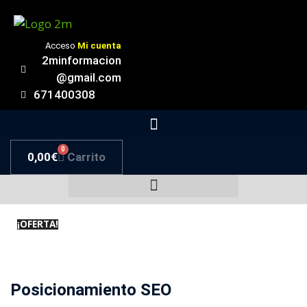
Saltar
al
contenido
Acceso
Mi cuenta
2minformacion
@gmail.com
671400308
0
0,00
€
Carrito
¡OFERTA!
Posicionamiento SEO